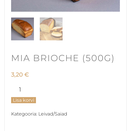
MIA BRIOCHE (500G)
3,20
€
Mia
Brioche
Lisa korvi
(500g)
Kategooria:
Leivad/Saiad
kogus